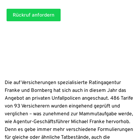
T
b
(*) = benötigte Angaben (Pflichtfelder)
l
i
e
i
t
Rückruf anfordern
)
c
e
h
l
t
(
a
P
n
f
g
l
a
i
b
c
e
h
)
t
a
n
Die auf Versicherungen spezialisierte Ratingagentur
g
Franke und Bornberg hat sich auch in diesem Jahr das
a
b
Angebot an privaten Unfallpolicen angeschaut. 486 Tarife
e
von 93 Versicherern wurden eingehend geprüft und
)
verglichen – was zunehmend zur Mammutaufgabe werde,
wie Agentur-Geschäftsführer Michael Franke hervorhob.
Denn es gebe immer mehr verschiedene Formulierungen
für gleiche oder ähnliche Tatbestände, auch die