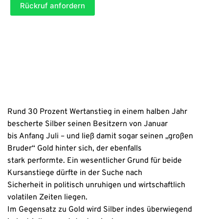
t
Rückruf anfordern
)
c
e
h
l
t
(
a
P
n
f
g
l
a
i
b
c
e
h
)
t
a
n
Rund 30 Prozent Wertanstieg in einem halben Jahr
g
bescherte Silber seinen Besitzern von Januar
a
b
bis Anfang Juli – und ließ damit sogar seinen „großen
e
Bruder“ Gold hinter sich, der ebenfalls
)
stark performte. Ein wesentlicher Grund für beide
Kursanstiege dürfte in der Suche nach
Sicherheit in politisch unruhigen und wirtschaftlich
volatilen Zeiten liegen.
Im Gegensatz zu Gold wird Silber indes überwiegend