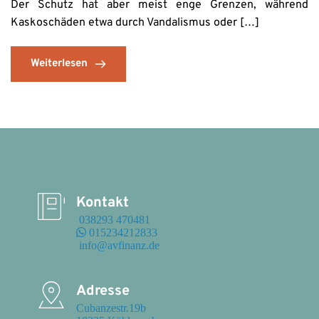
Der Schutz hat aber meist enge Grenzen, während
Kaskoschäden etwa durch Vandalismus oder […]
Weiterlesen
Kontakt
 038293 470481
 015234212833
 info@avfinanz.de
Adresse
Cubanzestr.19b
