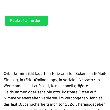
n
t
g
P
Kontaktaufnahme per E-Mail, Post oder Telefon zu. »
Datenschutzhinweise
e
a
f
T
b
(*) = benötigte Angaben (Pflichtfelder)
l
i
e
i
t
Rückruf anfordern
)
c
e
h
l
t
(
a
P
n
f
g
l
a
i
b
c
e
h
)
t
a
n
Cyberkriminalität lauert im Netz an allen Ecken: im E-Mail-
g
Eingang, in (Fake)Onlineshops, in sozialen Netzwerken.
a
b
Wer einmal nicht aufpasst, kann schnell größere
e
Geldsummen oder sensible bzw. kostbare Daten auf
)
Nimmerwiedersehen verlieren. Im vergangenen Jahr ist
das laut „Cybersicherheitsmonitor 2026“, herausgegeben