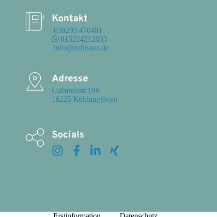
Kontakt
 038293 470481
 015234212833
 info@avfinanz.de
Adresse
Cubanzestr.19b

18225 Kühlungsborn
Socials
Erstinformation
Datenschutz