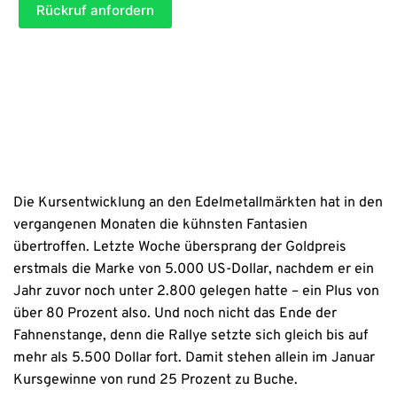
t
Rückruf anfordern
)
c
e
h
l
t
(
a
P
n
f
g
l
a
i
b
c
e
h
)
t
a
n
Die Kursentwicklung an den Edelmetallmärkten hat in den
g
vergangenen Monaten die kühnsten Fantasien
a
b
übertroffen. Letzte Woche übersprang der Goldpreis
e
erstmals die Marke von 5.000 US-Dollar, nachdem er ein
)
Jahr zuvor noch unter 2.800 gelegen hatte – ein Plus von
über 80 Prozent also. Und noch nicht das Ende der
Fahnenstange, denn die Rallye setzte sich gleich bis auf
mehr als 5.500 Dollar fort. Damit stehen allein im Januar
Kursgewinne von rund 25 Prozent zu Buche.