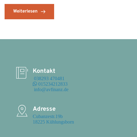
Weiterlesen
Kontakt
 038293 470481
 015234212833
 info@avfinanz.de
Adresse
Cubanzestr.19b

18225 Kühlungsborn