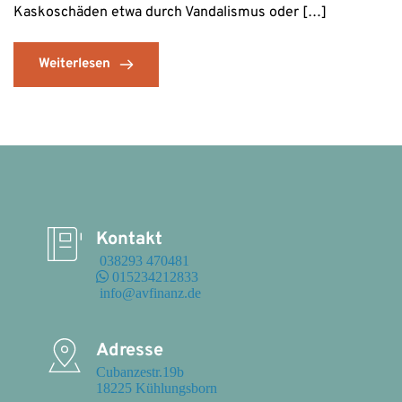
Kaskoschäden etwa durch Vandalismus oder […]
Weiterlesen
Kontakt
 038293 470481
 015234212833
 info@avfinanz.de
Adresse
Cubanzestr.19b

18225 Kühlungsborn