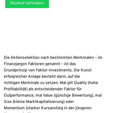
t
Rückruf anfordern
)
c
e
h
l
t
(
a
P
n
f
g
l
a
i
b
c
e
h
)
t
a
n
Die Aktienselektion nach bestimmten Merkmalen – im
g
Finanzjargon Faktoren genannt – ist das
a
b
Grundprinzip von Faktor-Investments. Die Kunst
e
erfolgreicher Anlage besteht darin, auf die
)
richtigen Merkmale zu setzen. Mal gilt Quality (hohe
Profitabilität) als entscheidender Faktor für
Outperformance, mal Value (günstige Bewertung), mal
Size (kleine Marktkapitalisierung) oder
Momentum (starker Kursanstieg in der jüngeren