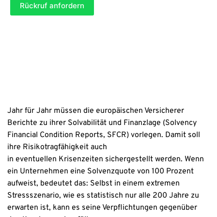
t
Rückruf anfordern
)
c
e
h
l
t
(
a
P
n
f
g
l
a
i
b
c
e
h
)
t
a
n
Jahr für Jahr müssen die europäischen Versicherer
g
Berichte zu ihrer Solvabilität und Finanzlage (Solvency
a
b
Financial Condition Reports, SFCR) vorlegen. Damit soll
e
ihre Risikotragfähigkeit auch
)
in eventuellen Krisenzeiten sichergestellt werden. Wenn
ein Unternehmen eine Solvenzquote von 100 Prozent
aufweist, bedeutet das: Selbst in einem extremen
Stressszenario, wie es statistisch nur alle 200 Jahre zu
erwarten ist, kann es seine Verpflichtungen gegenüber