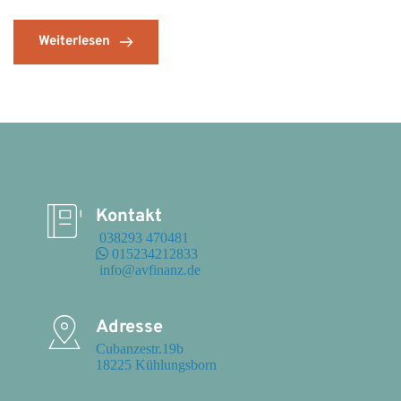
Weiterlesen
Kontakt
 038293 470481
 015234212833
 info@avfinanz.de
Adresse
Cubanzestr.19b

18225 Kühlungsborn