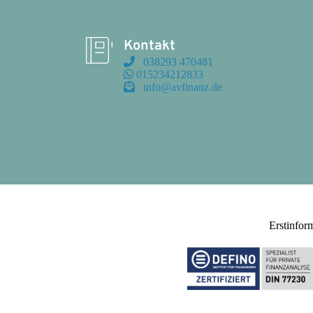
Kontakt
 038293 470481
 015234212833
 info@avfinanz.de
Erstinfor