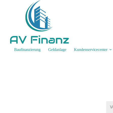
Baufinanzierung
Geldanlage
Kundenservicecenter
Wi
Ger
Ant
V
o
r