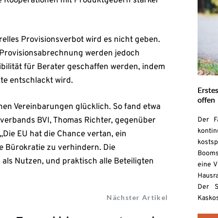
hre Kooperationen mit Produktgebern stärker
lles Provisionsverbot wird es nicht geben.
Provisionsabrechnung werden jedoch
ibilität für Berater geschaffen werden, indem
e entschlackt wird.
Erste
offen
enen Vereinbarungen glücklich. So fand etwa
verbands BVI, Thomas Richter, gegenüber
Der F
konti
Die EU hat die Chance vertan, ein
kostsp
 Bürokratie zu verhindern. Die
Booms.
ls Nutzen, und praktisch alle Beteiligten
eine V
Hausra
Der S
Nächster Artikel
Kaskos