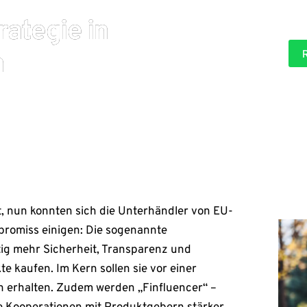
b
h
e
(*) =
e
t
l
ategie in
)
a
(
n
P
n
g
f
a
l
b
i
e
c
)
h
t
a
n
g
a
b
e
)
, nun konnten sich die Unterhändler von EU-
promiss einigen: Die sogenannte
tig mehr Sicherheit, Transparenz und
 kaufen. Im Kern sollen sie vor einer
en erhalten. Zudem werden „Finfluencer“ –