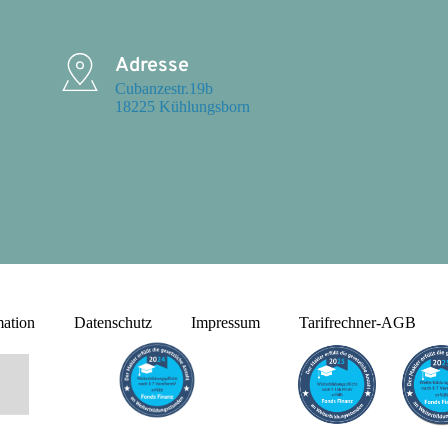
Adresse
Cubanzestr.19b

18225 Kühlungsborn
mation
Datenschutz
Impressum
Tarifrechner-AGB