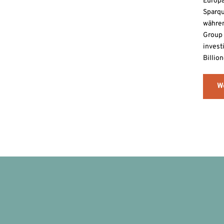
Europ
Sparqu
währe
Group
invest
Billio
W