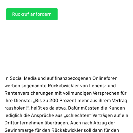
T
b
(*) = benötigte Angaben (Pflichtfelder)
l
i
e
i
t
Rückruf anfordern
)
c
e
h
l
t
(
a
P
n
f
g
l
a
i
b
c
e
h
)
t
a
n
In Social Media und auf finanzbezogenen Onlineforen
g
werben sogenannte Rückabwickler von Lebens- und
a
b
Rentenversicherungen mit vollmundigen Versprechen für
e
ihre Dienste: „Bis zu 200 Prozent mehr aus ihrem Vertrag
)
rausholen!“, heißt es da etwa. Dafür müssten die Kunden
lediglich die Ansprüche aus „schlechten“ Verträgen auf ein
Drittunternehmen übertragen. Auch nach Abzug der
Gewinnmarge für den Rückabwickler soll dann für den