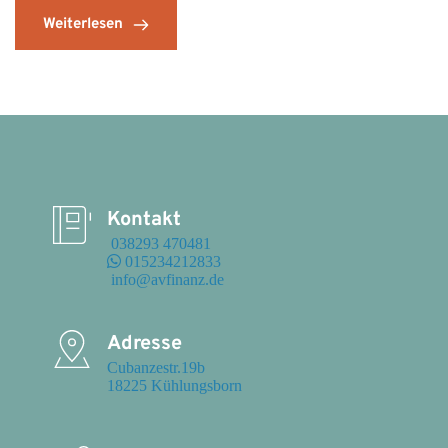
Weiterlesen
Kontakt
 038293 470481
 015234212833
 info@avfinanz.de
Adresse
Cubanzestr.19b

18225 Kühlungsborn