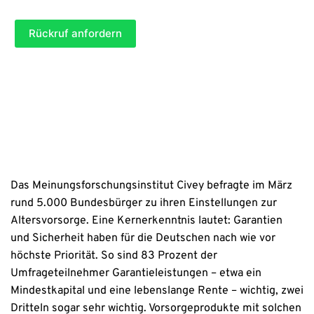
T
b
(*) = benötigte Angaben (Pflichtfelder)
l
i
e
i
t
Rückruf anfordern
)
c
e
h
l
t
(
a
P
n
f
g
l
a
i
b
c
e
h
)
t
a
n
Das Meinungsforschungsinstitut Civey befragte im März
g
rund 5.000 Bundesbürger zu ihren Einstellungen zur
a
b
Altersvorsorge. Eine Kernerkenntnis lautet: Garantien
e
und Sicherheit haben für die Deutschen nach wie vor
)
höchste Priorität. So sind 83 Prozent der
Umfrageteilnehmer Garantieleistungen – etwa ein
Mindestkapital und eine lebenslange Rente – wichtig, zwei
Dritteln sogar sehr wichtig. Vorsorgeprodukte mit solchen